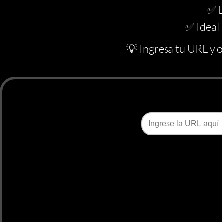
✅ D
✅ Ideal
💡 Ingresa tu URL y o