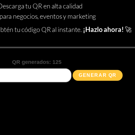
escarga tu QR en alta calidad
 para negocios, eventos y marketing
btén tu código QR al instante.
¡Hazlo ahora!
🚀
QR generados:
125
GENERAR QR