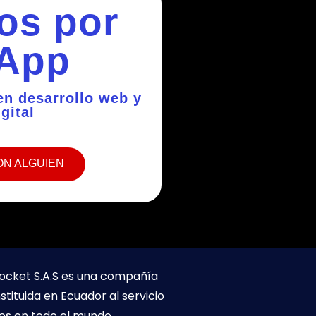
os por
App
 en desarrollo web y
gital
ON ALGUIEN
ocket S.A.S es una compañía
stituida en Ecuador al servicio
os en todo el mundo.