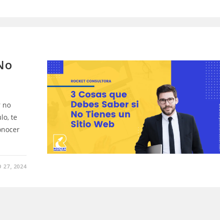
No
r no
lo, te
onocer
 27, 2024