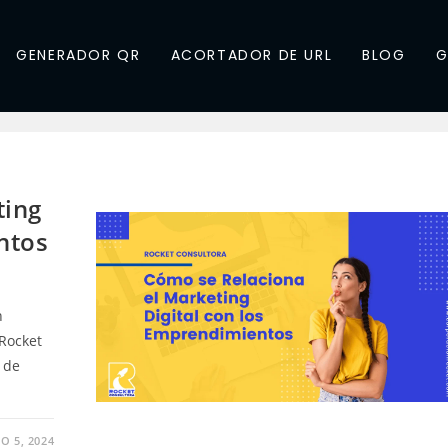
GENERADOR QR
ACORTADOR DE URL
BLOG
G
ting
ntos
n
 Rocket
 de
O 5, 2024