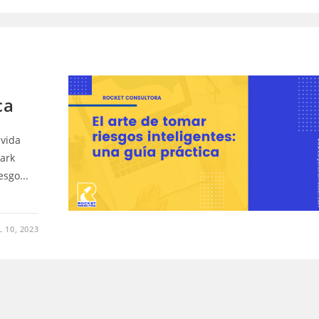
ca
 vida
ark
sgo...
L 10, 2023