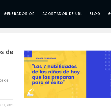
GENERADOR QR
ACORTADOR DE URL
BLOG
G
os de
l
os de
 31, 2023