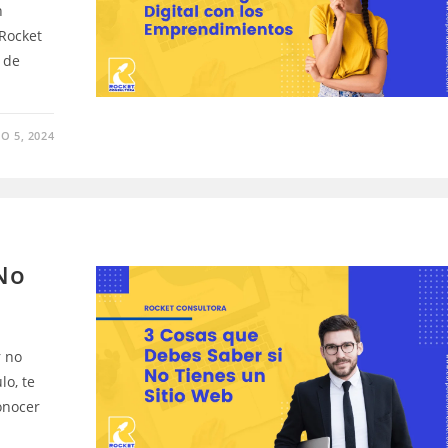
n
 Rocket
 de
O 5, 2024
No
r no
lo, te
onocer