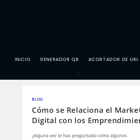
Saltar
al
contenido
INICIO
GENERADOR QR
ACORTADOR DE URL
BLOG
Cómo se Relaciona el Marke
Digital con los Emprendimie
¿Alguna vez te has preguntado cómo algunos