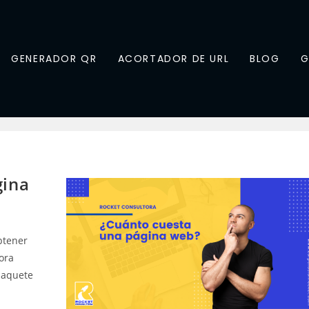
GENERADOR QR
ACORTADOR DE URL
BLOG
G
gina
btener
ora
paquete